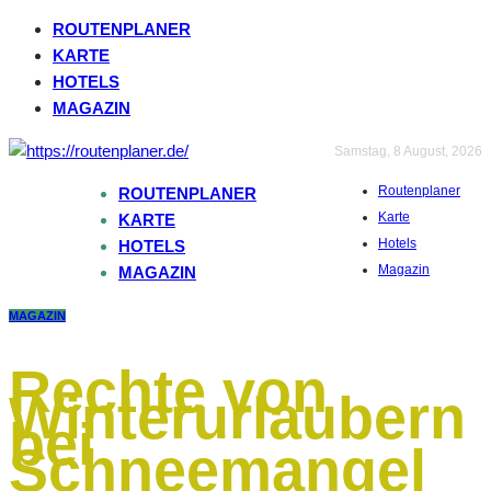
ROUTENPLANER
KARTE
HOTELS
MAGAZIN
Samstag, 8 August, 2026
Routenplaner
ROUTENPLANER
Karte
KARTE
Hotels
HOTELS
Magazin
MAGAZIN
MAGAZIN
Rechte von
Winterurlaubern
bei
Schneemangel