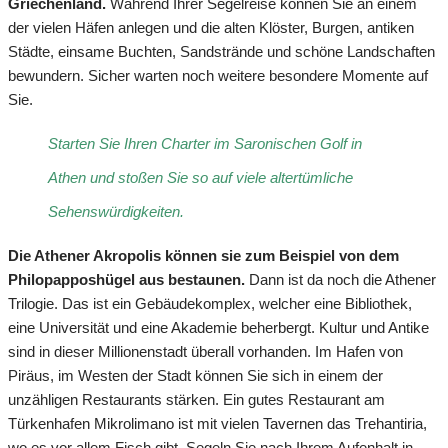
Griechenland.
Während Ihrer Segelreise können Sie an einem
der vielen Häfen anlegen und die alten Klöster, Burgen, antiken
Städte, einsame Buchten, Sandstrände und schöne Landschaften
bewundern. Sicher warten noch weitere besondere Momente auf
Sie.
Starten Sie Ihren Charter im Saronischen Golf in
Athen und stoßen Sie so auf viele altertümliche
Sehenswürdigkeiten.
Die Athener Akropolis können sie zum Beispiel von dem
Philopapposhügel aus bestaunen.
Dann ist da noch die Athener
Trilogie. Das ist ein Gebäudekomplex, welcher eine Bibliothek,
eine Universität und eine Akademie beherbergt. Kultur und Antike
sind in dieser Millionenstadt überall vorhanden. Im Hafen von
Piräus, im Westen der Stadt können Sie sich in einem der
unzähligen Restaurants stärken. Ein gutes Restaurant am
Türkenhafen Mikrolimano ist mit vielen Tavernen das Trehantiria,
wo es vor allem Fisch gibt. Segeln Sie nach Ihrem Aufenhalt in