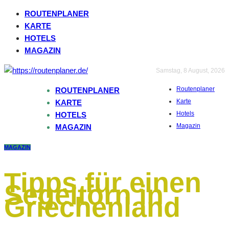
ROUTENPLANER
KARTE
HOTELS
MAGAZIN
Samstag, 8 August, 2026
Routenplaner
ROUTENPLANER
Karte
KARTE
Hotels
HOTELS
Magazin
MAGAZIN
MAGAZIN
Tipps für einen
Segeltörn in
Griechenland