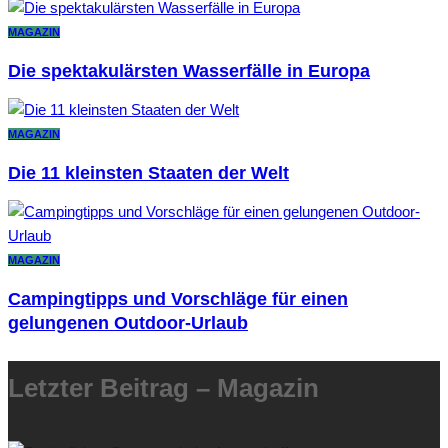
MAGAZIN
Die spektakulärsten Wasserfälle in Europa
MAGAZIN
Die 11 kleinsten Staaten der Welt
MAGAZIN
Campingtipps und Vorschläge für einen
gelungenen Outdoor-Urlaub
Letzter Beitrag – Magazin