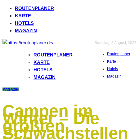
ROUTENPLANER
KARTE
HOTELS
MAGAZIN
Samstag, 8 August, 2026
Routenplaner
ROUTENPLANER
Karte
KARTE
Hotels
HOTELS
Magazin
MAGAZIN
MAGAZIN
Campen im
Winter – Die
größten
Schwachstellen