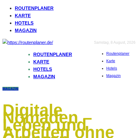
ROUTENPLANER
KARTE
HOTELS
MAGAZIN
Samstag, 8 August, 2026
Routenplaner
ROUTENPLANER
Karte
KARTE
Hotels
HOTELS
Magazin
MAGAZIN
MAGAZIN
Digitale
Nomaden –
Leben und
Arbeiten ohne