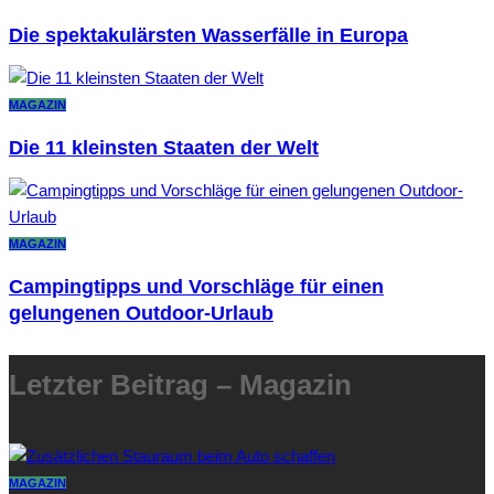
Die spektakulärsten Wasserfälle in Europa
MAGAZIN
Die 11 kleinsten Staaten der Welt
MAGAZIN
Campingtipps und Vorschläge für einen
gelungenen Outdoor-Urlaub
Letzter Beitrag – Magazin
MAGAZIN