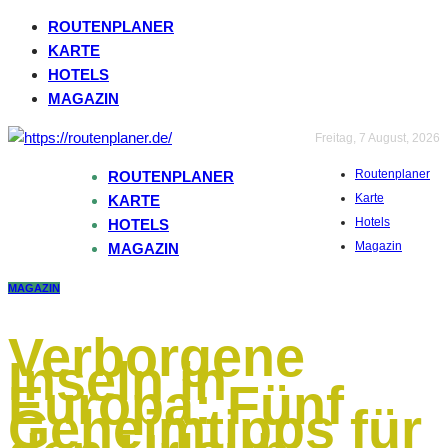
ROUTENPLANER
KARTE
HOTELS
MAGAZIN
Freitag, 7 August, 2026
Routenplaner
ROUTENPLANER
Karte
KARTE
Hotels
HOTELS
Magazin
MAGAZIN
MAGAZIN
Verborgene
Inseln in
Europa: Fünf
Geheimtipps für