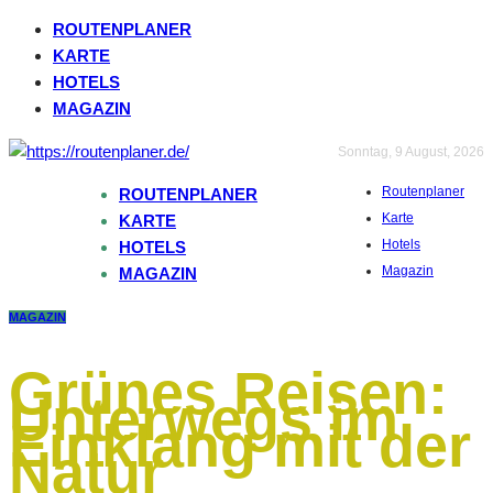
ROUTENPLANER
KARTE
HOTELS
MAGAZIN
Sonntag, 9 August, 2026
Routenplaner
ROUTENPLANER
Karte
KARTE
Hotels
HOTELS
Magazin
MAGAZIN
MAGAZIN
Grünes Reisen:
Unterwegs im
Einklang mit der
Natur