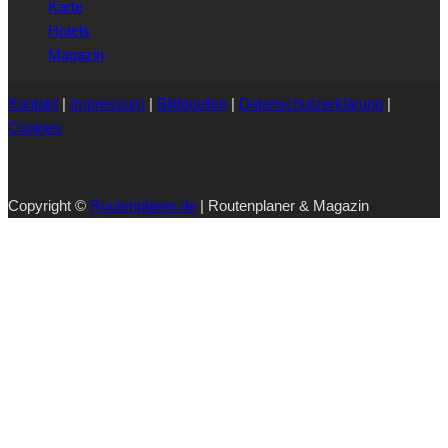
Karte
Hotels
Magazin
Kontakt
|
Impressum
|
Bildquellen
|
Datenschutzerklärung
|
Cookies
Copyright ©
Routenplaner.de
| Routenplaner & Magazin