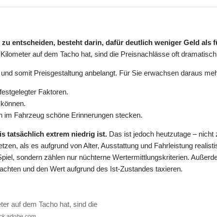
 zu entscheiden, besteht darin, dafür deutlich weniger Geld al
Kilometer auf dem Tacho hat, sind die Preisnachlässe oft dramatisch
se und somit Preisgestaltung anbelangt. Für Sie erwachsen daraus m
 festgelegter Faktoren.
 können.
nn im Fahrzeug schöne Erinnerungen stecken.
 tatsächlich extrem niedrig ist.
Das ist jedoch heutzutage – nicht 
tzen, als es aufgrund von Alter, Ausstattung und Fahrleistung realist
Spiel, sondern zählen nur nüchterne Wertermittlungskriterien. Außer
achten und den Wert aufgrund des Ist-Zustandes taxieren.
er auf dem Tacho hat, sind die
ock.adobe.com