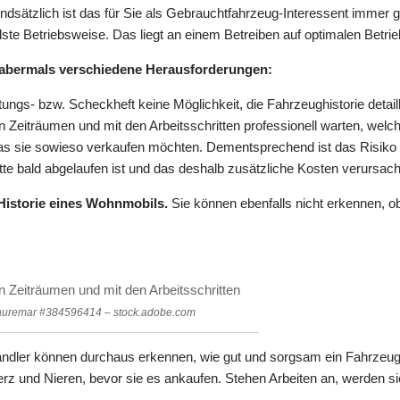
dsätzlich ist das für Sie als Gebrauchtfahrzeug-Interessent immer g
te Betriebsweise. Das liegt an einem Betreiben auf optimalen Betri
h abermals verschiedene Herausforderungen:
gs- bzw. Scheckheft keine Möglichkeit, die Fahrzeughistorie detaill
en Zeiträumen und mit den Arbeitsschritten professionell warten, welch
 das sie sowieso verkaufen möchten. Dementsprechend ist das Risiko
tte bald abgelaufen ist und das deshalb zusätzliche Kosten verursach
 Historie eines Wohnmobils.
Sie können ebenfalls nicht erkennen, 
en Zeiträumen und mit den Arbeitsschritten
 auremar #384596414 – stock.adobe.com
Händler können durchaus erkennen, wie gut und sorgsam ein Fahrzeu
erz und Nieren, bevor sie es ankaufen. Stehen Arbeiten an, werden s