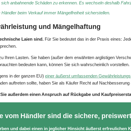
um sich anbahnende Schäden zu erkennen. Es wechseln deshalb Fahrz
 Händler beim Verkauf immer Mängelfreiheit sicherstellen.
ährleistung und Mängelhaftung
echnische Laien sind.
Für Sie bedeutet das in der Praxis eines: Jed
sprechen.
b zu Ihren Lasten. Sie haben (außer dem erwähnten arglistigen Versc
auchten bedeuten kann, können Sie sich wahrscheinlich vorstellen.
igens in der ganzen EU)
einer äußerst umfassenden Gewährleistungsp
en auftreten sollte, haben Sie als Käufer Recht auf Nachbesserung 
n Sie außerdem einen Anspruch auf Rückgabe und Kaufpreisersta
e vom Händler sind die sichere, preiswer
ben und dabei einen in jeglicher Hinsicht äußerst erfreulichen 