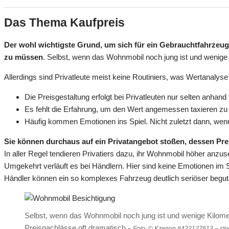
Das Thema Kaufpreis
Der wohl wichtigste Grund, um sich für ein Gebrauchtfahrzeug
zu müssen
. Selbst, wenn das Wohnmobil noch jung ist und wenige 
Allerdings sind Privatleute meist keine Routiniers, was Wertanaly
Die Preisgestaltung erfolgt bei Privatleuten nur selten anhand
Es fehlt die Erfahrung, um den Wert angemessen taxieren zu
Häufig kommen Emotionen ins Spiel. Nicht zuletzt dann, we
Sie können durchaus auf ein Privatangebot stoßen, dessen Preis
In aller Regel tendieren Privatiers dazu, ihr Wohnmobil höher anzuse
Umgekehrt verläuft es bei Händlern. Hier sind keine Emotionen im 
Händler können ein so komplexes Fahrzeug deutlich seriöser begut
Selbst, wenn das Wohnmobil noch jung ist und wenige Kilomet
Preisnachlässe oft dramatisch
– Foto: © Kzenon #422127613 – st