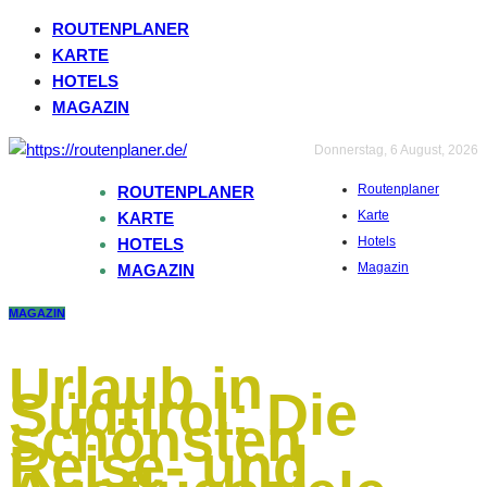
ROUTENPLANER
KARTE
HOTELS
MAGAZIN
Donnerstag, 6 August, 2026
Routenplaner
ROUTENPLANER
Karte
KARTE
Hotels
HOTELS
Magazin
MAGAZIN
MAGAZIN
Urlaub in
Südtirol: Die
schönsten
Reise- und