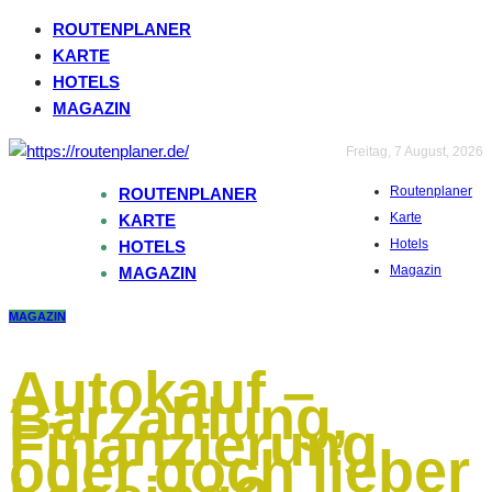
ROUTENPLANER
KARTE
HOTELS
MAGAZIN
Freitag, 7 August, 2026
Routenplaner
ROUTENPLANER
Karte
KARTE
Hotels
HOTELS
Magazin
MAGAZIN
MAGAZIN
Autokauf –
Barzahlung,
Finanzierung
oder doch lieber