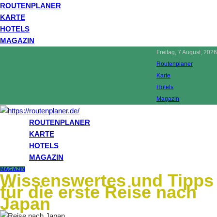
ROUTENPLANER
KARTE
HOTELS
MAGAZIN
Freitag, 7 August, 2026
Routenplaner
Karte
Hotels
Magazin
ROUTENPLANER
KARTE
HOTELS
MAGAZIN
MAGAZIN
Wissenswertes und Tipps
für die erste Reise nach
Japan