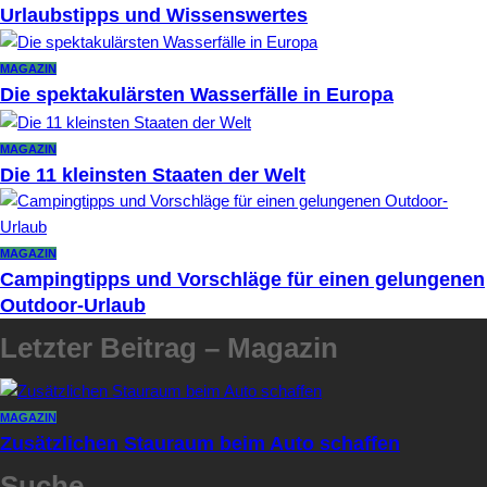
Urlaubstipps und Wissenswertes
MAGAZIN
Die spektakulärsten Wasserfälle in Europa
MAGAZIN
Die 11 kleinsten Staaten der Welt
MAGAZIN
Campingtipps und Vorschläge für einen gelungenen
Outdoor-Urlaub
Letzter Beitrag – Magazin
MAGAZIN
Zusätzlichen Stauraum beim Auto schaffen
Suche