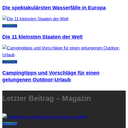
Die spektakulärsten Wasserfälle in Europa
MAGAZIN
Die 11 kleinsten Staaten der Welt
MAGAZIN
Campingtipps und Vorschläge für einen
gelungenen Outdoor-Urlaub
Letzter Beitrag – Magazin
MAGAZIN