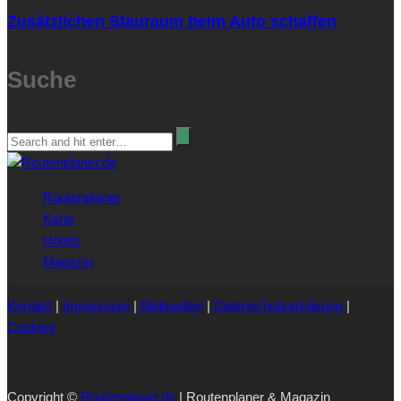
Zusätzlichen Stauraum beim Auto schaffen
Suche
Routenplaner
Karte
Hotels
Magazin
Kontakt
|
Impressum
|
Bildquellen
|
Datenschutzerklärung
|
Cookies
Copyright ©
Routenplaner.de
| Routenplaner & Magazin