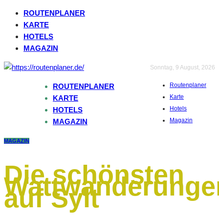
ROUTENPLANER
KARTE
HOTELS
MAGAZIN
Sonntag, 9 August, 2026
Routenplaner
ROUTENPLANER
Karte
KARTE
Hotels
HOTELS
Magazin
MAGAZIN
MAGAZIN
Die schönsten
Wattwanderunge
auf Sylt